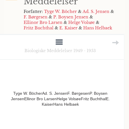
Meddelelser
Forfatter:
Tyge W. Böcher
&
Ad. S. Jensen
&
F. Børgesen
&
P. Boysen Jensen
&
Ellinor Bro Larsen
&
Helge Volsøe
&
Fritz Buchthal
&
E. Kaiser
&
Hans Helbaek
Biologiske Meddelelser 1949 - 1953
Tyge W. BöcherAd. S. JensenF. BørgesenP. Boysen
JensenEllinor Bro LarsenHelge VolsøeFritz BuchthalE.
KaiserHans Helbaek