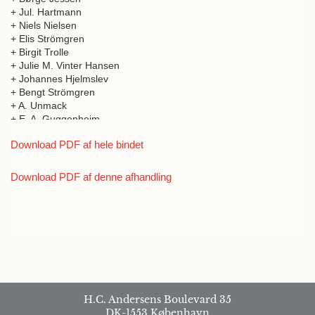
+ Jul. Hartmann
+ Niels Nielsen
+ Elis Strömgren
+ Birgit Trolle
+ Julie M. Vinter Hansen
+ Johannes Hjelmslev
+ Bengt Strömgren
+ A. Unmack
+ E. A. Guggenheim
Download PDF af hele bindet
Download PDF af denne afhandling
H.C. Andersens Boulevard 35
DK-1553 København