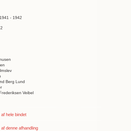
 1941 - 1942
12
musen
sen
lmslev
n
und Berg Lund
r
 Frederiksen Veibel
f hele bindet
af denne afhandling