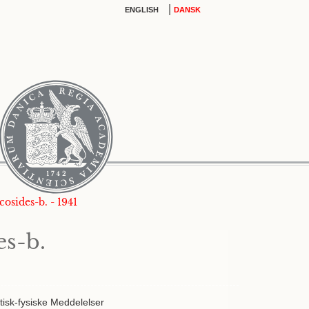
|
ENGLISH
DANSK
cosides-b. - 1941
es-b.
isk-fysiske Meddelelser