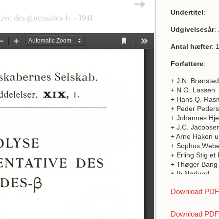
Undertitel
:
ive des glucosides-b. - 1941
Udgivelsesår
:
Antal hæfter
: 
Forfattere
:
+ J.N. Brønsted
+ N.O. Lassen
+ Hans Q. Ras
+ Peder Peder
+ Johannes Hje
+ J.C. Jacobse
+ Arne Hakon 
+ Sophus Webe
+ Erling Stig et
+ Thøger Bang
+ Ib Nørlund
+ T.S. Chang
Download PDF a
Download PDF 