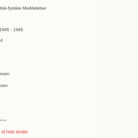
isk-fysiske Meddelelser
 1945 - 1945
14
ansen
ssen
ren
tal
f hele bindet
n