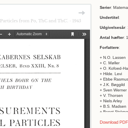
Serier
: Matemat
Undertitel
:
Particles from Po, ThC and ThC'. - 1945
Udgivelsesår
:
Antal hæfter
: 
Forfattere
:
+ N.O. Lassen
+ C. Møller
+ O. Kofoed-H
+ Hilde. Levi
+ Ebbe Rasmu
+ J.K. Bøggild
+ Sven Werner
+ V. Thorsen
+ Niels Arley
+ B.S. Madsen
+ Bengt Strömg
+ Stefan Rozen
Download PDF a
+ J.C. Jacobse