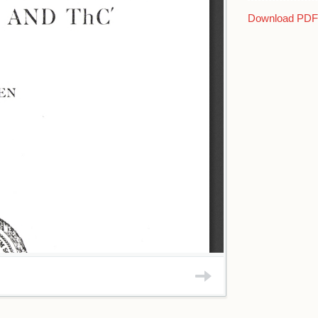
+ L. Rosenfeld
+ Harald Werge
Download PDF 