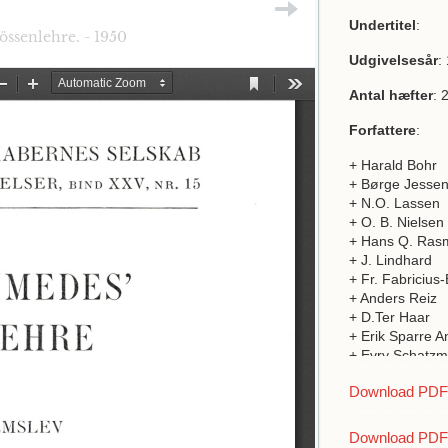
Undertitel
:
ssenlehre. - 1950
Udgivelsesår
:
Antal hæfter
: 
Forfattere
:
+ Harald Bohr
+ Børge Jesse
+ N.O. Lassen
+ O. B. Nielsen
+ Hans Q. Ras
+ J. Lindhard
+ Fr. Fabricius-
+ Anders Reiz
+ D.Ter Haar
+ Erik Sparre 
+ Evry Schatz
+ N. Levinson
Download PDF a
+ Johannes Hje
+ Axel Lannung
+ Aksel Tovbor
Download PDF 