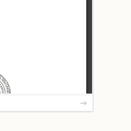
+ Anne B. Under
+ Erling A. Føln
+ O. Koefoed-
+ Jakob Nielse
+ Hans Torneh