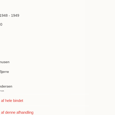
 1948 - 1949
20
n
musen
Bjerre
Andersen
man
f hele bindet
lmslev
g Jensen
af denne afhandling