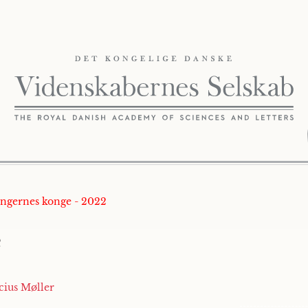
ongernes konge - 2022
e
icius Møller