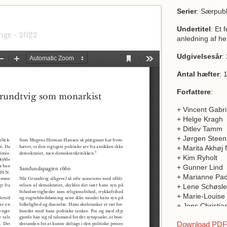
Serier
: Særpubl
Undertitel
: Et 
nge - 2022
anledning af h
Udgivelsesår
:
Antal hæfter
: 
Forfattere
:
+ Vincent Gabri
+ Helge Kragh
+ Ditlev Tamm
+ Jørgen Steen
+ Marita Akhøj 
+ Kim Ryholt
+ Gunner Lind
+ Marianne Pa
+ Lene Schøsle
+ Marie-Louise
+ Jens Christi
+ Jørgen Mølle
Download PDF a
+ Andrej Kokko