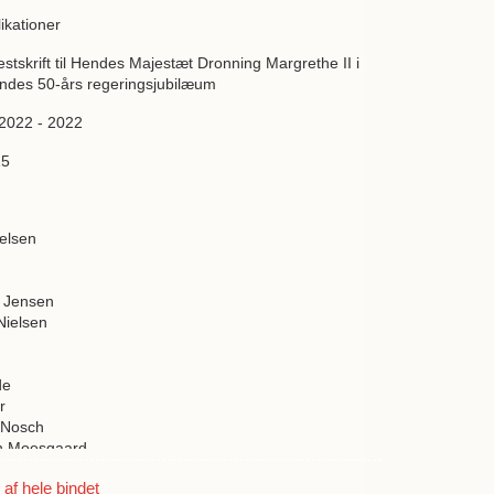
ikationer
festskrift til Hendes Majestæt Dronning Margrethe II i
endes 50-års regeringsjubilæum
 2022 - 2022
15
elsen
 Jensen
Nielsen
de
r
 Nosch
an Moesgaard
r
f hele bindet
nen