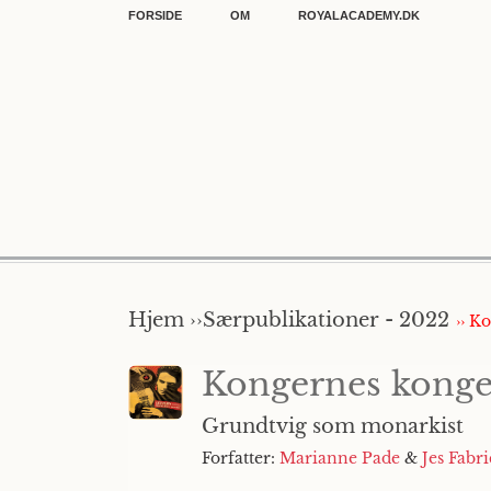
FORSIDE
OM
ROYALACADEMY.DK
Hjem ››
Særpublikationer - 2022
›› K
Kongernes kong
Grundtvig som monarkist
Forfatter:
Marianne Pade
&
Jes Fabr