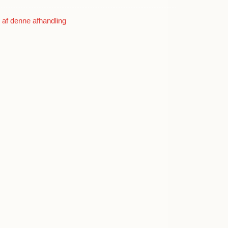
ll
aard-Petersen
af denne afhandling
 Møller