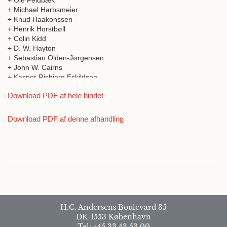
+ Ole Feldbæk
+ Michael Harbsmeier
+ Knud Haakonssen
+ Henrik Horstbøll
+ Colin Kidd
+ D. W. Hayton
+ Sebastian Olden-Jørgensen
+ John W. Cairns
+ Kasper Risbjerg Eskildsen
+ John Christian Laursen
Download PDF af hele bindet
+ Hans Aarsleff
+ Thomas Munck
+ Michael Bregnsbo
Download PDF af denne afhandling
H.C. Andersens Boulevard 35
DK-1553 København
Tel: +45 33 43 53 00