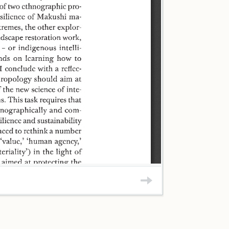
+ Laura Rival
+ Mette Fog Ol
+ Martin Skryds