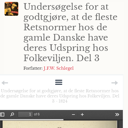
Undersøgelse for at
godtgjøre, at de fleste
Retsnormer hos de
gamle Danske have
deres Udspring hos
Folkeviljen. Del 3
Forfatter:
J.F.W. Schlegel
Undersøgelse for at godtgjøre, at de fleste Retsnormer hos
de gamle Danske have deres Udspring hos Folkeviljen. Del
3 - 1824