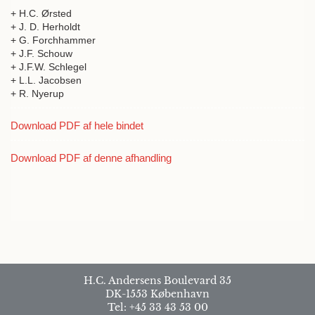
+ H.C. Ørsted
+ J. D. Herholdt
+ G. Forchhammer
+ J.F. Schouw
+ J.F.W. Schlegel
+ L.L. Jacobsen
+ R. Nyerup
Download PDF af hele bindet
Download PDF af denne afhandling
H.C. Andersens Boulevard 35
DK-1553 København
Tel: +45 33 43 53 00