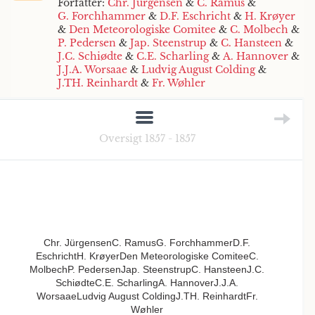
Forfatter:
Chr. Jürgensen
&
C. Ramus
&
G. Forchhammer
&
D.F. Eschricht
&
H. Krøyer
&
Den Meteorologiske Comitee
&
C. Molbech
&
P. Pedersen
&
Jap. Steenstrup
&
C. Hansteen
&
J.C. Schiødte
&
C.E. Scharling
&
A. Hannover
&
J.J.A. Worsaae
&
Ludvig August Colding
&
J.TH. Reinhardt
&
Fr. Wøhler
Oversigt 1857 - 1857
Chr. JürgensenC. RamusG. ForchhammerD.F.
EschrichtH. KrøyerDen Meteorologiske ComiteeC.
MolbechP. PedersenJap. SteenstrupC. HansteenJ.C.
SchiødteC.E. ScharlingA. HannoverJ.J.A.
WorsaaeLudvig August ColdingJ.TH. ReinhardtFr.
Wøhler