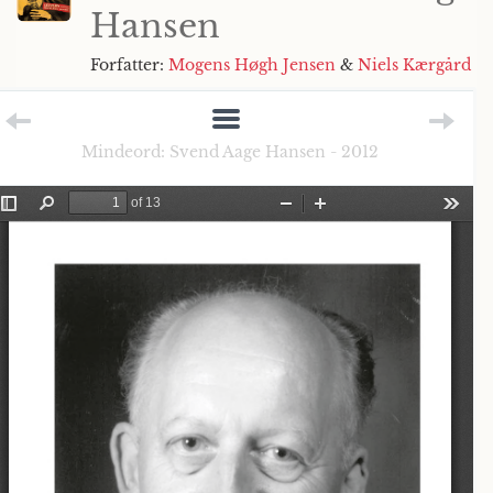
Hansen
Forfatter:
Mogens Høgh Jensen
&
Niels Kærgård
Mindeord: Svend Aage Hansen - 2012