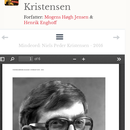
Kristensen
Forfatter:
Mogens Høgh Jensen
&
Henrik Enghoff
Mindeord: Niels Peder Kristensen - 2016