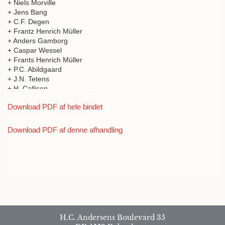
+ Niels Morville
+ Jens Bang
+ C.F. Degen
+ Frantz Henrich Müller
+ Anders Gamborg
+ Caspar Wessel
+ Frants Henrich Müller
+ P.C. Abildgaard
+ J.N. Tetens
+ H. Callisen
+ Adam Wilhelm Hauch
Download PDF af hele bindet
+ Matthias Saxtorph
+ L. Spengler
+ C.C. Lous
Download PDF af denne afhandling
+ J.H. Chemnitz
+ Lorentz Spengler
+ Abraham Kall
+ P.F. Suhm
+ F.C.H. Arentz
+ P. Løwenørn
+ Wilhelm Ernst Christiani
+ H.J. Krebs
+ Adam Wilhelm von Hauch
H.C. Andersens Boulevard 35
+ P. Løvenørn