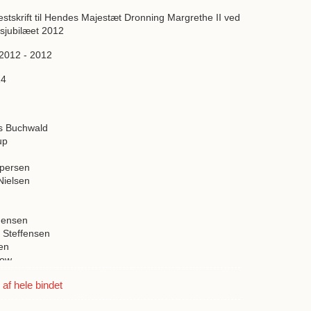
festskrift til Hendes Majestæt Dronning Margrethe II ved
sjubilæet 2012
 2012 - 2012
14
us Buchwald
up
spersen
Nielsen
Jensen
 Steffensen
en
now
g
f hele bindet
n Gulløv
ov Hansen