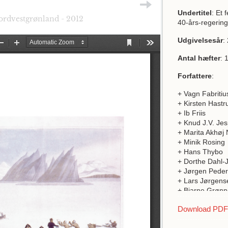
Undertitel
: Et 
Nordvestgrønland - 2012
40-års-regering
Udgivelsesår
:
Antal hæfter
: 
Forfattere
:
+ Vagn Fabriti
+ Kirsten Hastr
+ Ib Friis
+ Knud J.V. Je
+ Marita Akhøj 
+ Minik Rosing
+ Hans Thybo
+ Dorthe Dahl-
+ Jørgen Peder
+ Lars Jørgens
+ Bjarne Grøn
+ Jette Arnebor
Download PDF a
+ Hans Christia
+ Signe Lindsk