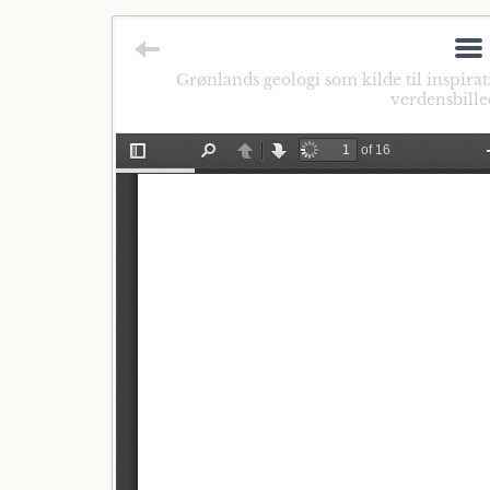
Grønlands geologi som kilde til inspirat
verdensbille