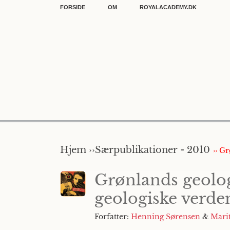
FORSIDE
OM
ROYALACADEMY.DK
Hjem ››
Særpublikationer - 2010
›› G
Grønlands geologi
geologiske verde
Forfatter:
Henning Sørensen
&
Mari