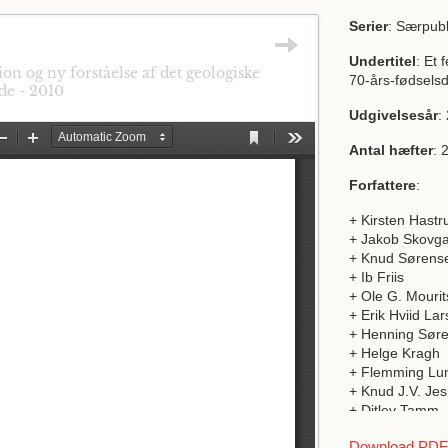
Serier
: Særpubl
Undertitel
: Et 
ion og ny forståelse af det geologiske
70-års-fødsels
de - 2010
Udgivelsesår
:
Antal hæfter
: 
Forfattere
:
+ Kirsten Hastr
+ Jakob Skovg
+ Knud Sørens
+ Ib Friis
+ Ole G. Mouri
+ Erik Hviid La
+ Henning Sør
+ Helge Kragh
+ Flemming Lu
+ Knud J.V. Je
+ Ditlev Tamm
+ Henrik Breu
Download PDF a