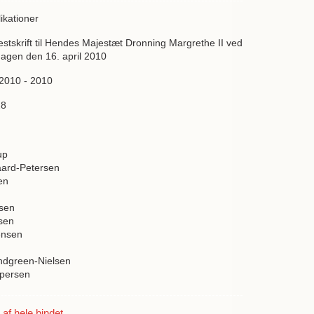
ikationer
festskrift til Hendes Majestæt Dronning Margrethe II ved
dagen den 16. april 2010
 2010 - 2010
28
up
aard-Petersen
en
tsen
rsen
ensen
ndgreen-Nielsen
spersen
ning-Madsen
f hele bindet