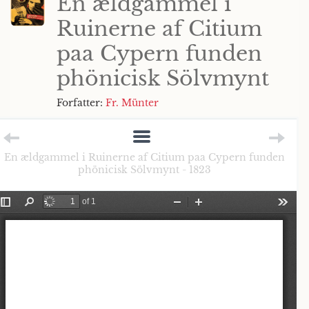
En ældgammel i
Ruinerne af Citium
paa Cypern funden
phönicisk Sölvmynt
Forfatter:
Fr. Münter
En ældgammel i Ruinerne af Citium paa Cypern funden
phönicisk Sölvmynt - 1823