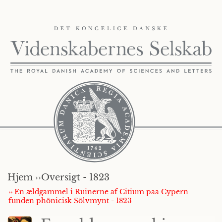
Hjem ››
Oversigt - 1823
›› En ældgammel i Ruinerne af Citium paa Cypern
funden phönicisk Sölvmynt - 1823