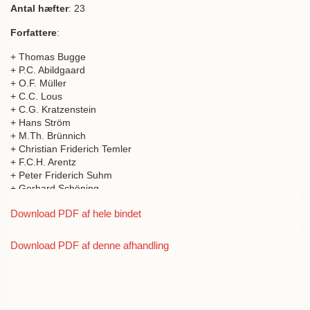
Antal hæfter
: 23
Forfattere
:
+ Thomas Bugge
+ P.C. Abildgaard
+ O.F. Müller
+ C.C. Lous
+ C.G. Kratzenstein
+ Hans Ström
+ M.Th. Brünnich
+ Christian Friderich Temler
+ F.C.H. Arentz
+ Peter Friderich Suhm
+ Gerhard Schöning
+ J.H. Schlegel
Download PDF af hele bindet
+ Theod. Holm
+ J.S. Augustin
+ J.D. Cappel
Download PDF af denne afhandling
+ T. Rothe
+ J.G. Koenig