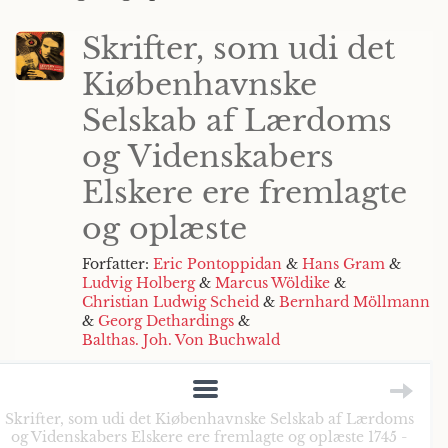
Skrifter, som udi det
Kiøbenhavnske
Selskab af Lærdoms
og Videnskabers
Elskere ere fremlagte
og oplæste
Forfatter:
Eric Pontoppidan
&
Hans Gram
&
Ludvig Holberg
&
Marcus Wöldike
&
Christian Ludwig Scheid
&
Bernhard Möllmann
&
Georg Dethardings
&
Balthas. Joh. Von Buchwald
Skrifter, som udi det Kiøbenhavnske Selskab af Lærdoms
og Videnskabers Elskere ere fremlagte og oplæste 1745 -