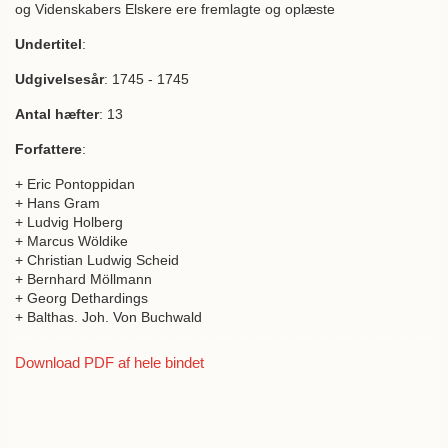
og Videnskabers Elskere ere fremlagte og oplæste
Undertitel
:
Udgivelsesår
: 1745 - 1745
Antal hæfter
: 13
Forfattere
:
+ Eric Pontoppidan
+ Hans Gram
+ Ludvig Holberg
+ Marcus Wöldike
+ Christian Ludwig Scheid
+ Bernhard Möllmann
+ Georg Dethardings
+ Balthas. Joh. Von Buchwald
Download PDF af hele bindet