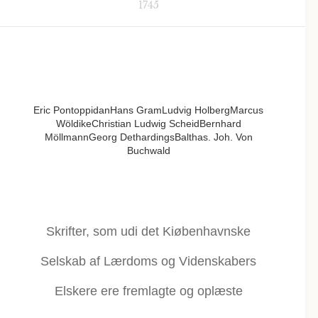
1745
Eric PontoppidanHans GramLudvig HolbergMarcus
WöldikeChristian Ludwig ScheidBernhard
MöllmannGeorg DethardingsBalthas. Joh. Von
Buchwald
Skrifter, som udi det Kiøbenhavnske
Selskab af Lærdoms og Videnskabers
Elskere ere fremlagte og oplæste