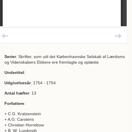
Serier
: Skrifter, som udi det Kiøbenhavnske Selskab af Lærdoms
og Videnskabers Elskere ere fremlagte og oplæste
Undertitel
:
Udgivelsesår
: 1754 - 1754
Antal hæfter
: 13
Forfattere
:
+ C.G. Kratzenstein
+ A.G. Carstens
+ Christian Horrebow
+ B. W: Luxdorph