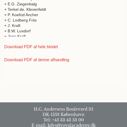
+ E.G. Ziegenbalg
+ Terkel de. Klevenfeldt
+ P. Koefod Ancher
+ C. Lodberg Friis
+ J. Kraft
+ B.W. Luxdorf
+ Jens Kraft
Download PDF af hele bindet
Download PDF af denne afhandling
H.C. Andersens Boulevard 35
DK-1553 København
Tel: +45 33 43 53 00
E-mail: kdvs@royalacademy.dk