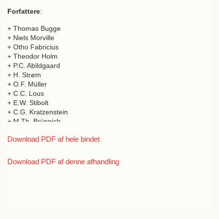
Forfattere
:
+ Thomas Bugge
+ Niels Morville
+ Otho Fabricius
+ Theodor Holm
+ P.C. Abildgaard
+ H. Strøm
+ O.F. Müller
+ C.C. Lous
+ E.W. Stibolt
+ C.G. Kratzenstein
+ M.Th. Brünnich
+ J.M. Geuss
Download PDF af hele bindet
+ P.F. Suhm
+ C.F. Rottbøll
+ Christian Friderich Temler
Download PDF af denne afhandling
+ Müller
+ A.G. Carstens
+ Lorenz Spengler
+ F.C.H. Arentz