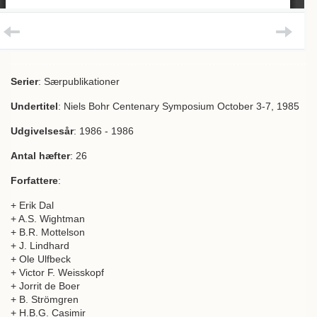
Serier
: Særpublikationer
Undertitel
: Niels Bohr Centenary Symposium October 3-7, 1985
Udgivelsesår
: 1986 - 1986
Antal hæfter
: 26
Forfattere
:
+ Erik Dal
+ A.S. Wightman
+ B.R. Mottelson
+ J. Lindhard
+ Ole Ulfbeck
+ Victor F. Weisskopf
+ Jorrit de Boer
+ B. Strömgren
+ H.B.G. Casimir