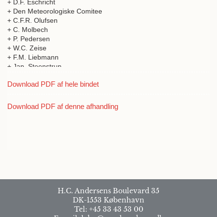
+ D.F. Eschricht
+ Den Meteorologiske Comitee
+ C.F.R. Olufsen
+ C. Molbech
+ P. Pedersen
+ W.C. Zeise
+ F.M. Liebmann
+ Jap. Steenstrup
+ H.M. Velschow
Download PDF af hele bindet
+ J.H. Schröter
Download PDF af denne afhandling
H.C. Andersens Boulevard 35
DK-1553 København
Tel: +45 33 43 53 00