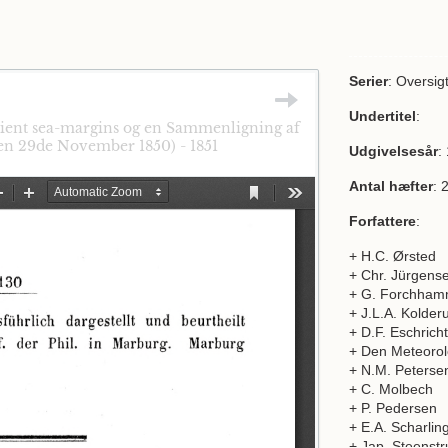
Serier
: Oversig
Undertitel
:
ient sea-margins og en Sammenligning af
en 29de November 1850) - 1851
Udgivelsesår
:
Antal hæfter
: 
Forfattere
:
+ H.C. Ørsted
+ Chr. Jürgens
+ G. Forchham
+ J.L.A. Kolde
+ D.F. Eschricht
+ Den Meteorol
+ N.M. Peterse
+ C. Molbech
+ P. Pedersen
+ E.A. Scharlin
+ Jap. Steenstr