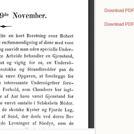
+ A.S. Ørsted
Download PDF a
+ C. Holten
+ C.E. Scharlin
+ C.T. Engelstof
Download PDF 