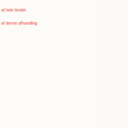
f hele bindet
g
t
af denne afhandling