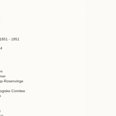
t
 1851 - 1851
24
en
mer
rup-Rosenvinge
ogiske Comitee
n
g
up