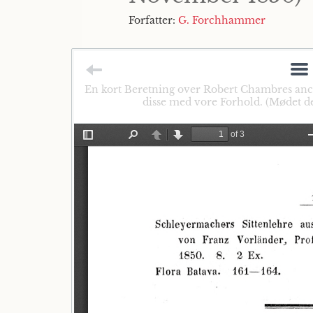
Forfatter:
G. Forchhammer
En kort Beretning over Robert Chambres anc
disse med vore Forhold. (Mødet d