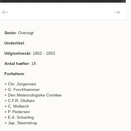
Serier
: Oversigt
Undertitel
:
Udgivelsesår
: 1852 - 1852
Antal hæfter
: 18
Forfattere
:
+ Chr. Jürgensen
+ G. Forchhammer
+ Den Meteorologiske Comitee
+ C.F.R. Olufsen
+ C. Molbech
+ P. Pedersen
+ E.A. Scharling
+ Jap. Steenstrup