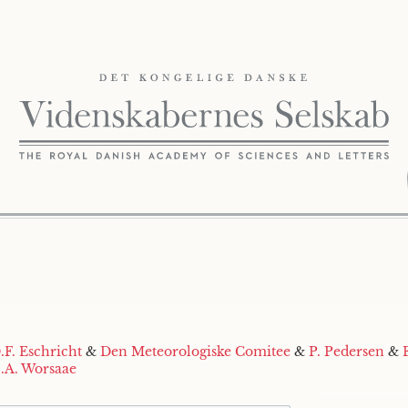
.F. Eschricht
&
Den Meteorologiske Comitee
&
P. Pedersen
&
J.A. Worsaae