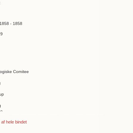
t
 1858 - 1858
19
ogiske Comitee
g
up
g
ae
f hele bindet