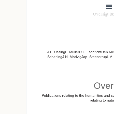
Oversigt 18
J.L. UssingL. MüllerD.F. EschrichtDen M
ScharlingJ.N. MadvigJap. SteenstrupL.A.
Over
Publications relating to the humanities and s
relating to nat