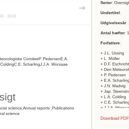
Serier
: Oversig
Undertitel
:
58 - 1858
Udgivelsesår
:
Antal hæfter
: 
Forfattere
:
+ J.L. Ussing
+ L. Müller
eteorologiske ComiteeP. PedersenE.A.
+ D.F. Eschricht
 ColdingC.E. ScharlingJ.J.A. Worsaae
+ Den Meteorol
+ P. Pedersen
+ E.A. Scharlin
+ J.N. Madvig
+ Jap. Steenstr
sigt
+ L.A. Colding
+ C.E. Scharlin
+ J.J.A. Worsa
ocial science,Annual reports ,Publications
ural science
Download PDF a