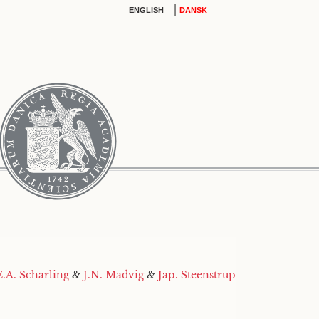
|
ENGLISH
DANSK
E.A. Scharling
&
J.N. Madvig
&
Jap. Steenstrup