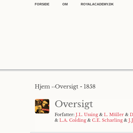
FORSIDE
OM
ROYALACADEMY.DK
Hjem ››
Oversigt - 1858
Oversigt
Forfatter:
J.L. Ussing
&
L. Müller
&
D
&
L.A. Colding
&
C.E. Scharling
&
J.