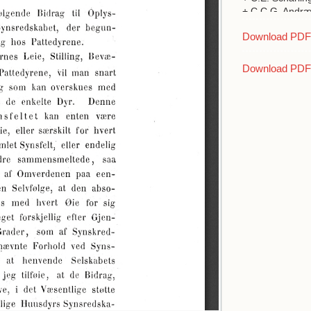
+ C.C.G. Andr
+ J.TH. Reinhar
Download PDF a
+ H.R. Göppert
+ C.F. Lütken J
Download PDF 