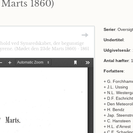
 Marts 1860)
Serier
: Oversig
Undertitel
:
hold ved Synsredskabet, der begunstige
yrene. (Mødet den 23de Marts 1860) - 1861
Udgivelsesår
:
Antal hæfter
: 
Forfattere
:
+ G. Forchham
+ J.L. Ussing
+ N.L. Westerg
+ D.F. Eschricht
+ Den Meteorol
+ H. Bendz
+ Jap. Steenstr
+ C. Hansteen
+ H.L. d'Arrest
+ C.E. Scharlin