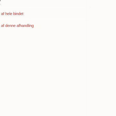
æ
dt
f hele bindet
ap. Steenstrup
af denne afhandling