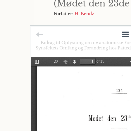
(Mødet den 23de
Forfatter:
H. Bendz
Bidrag til Oplysning om de anatomiske For
Synsfeltets Omfang og Forandring hos Patted