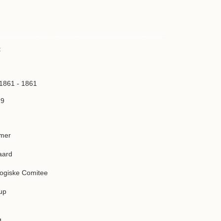
t
 1861 - 1861
19
mer
aard
ogiske Comitee
up
g