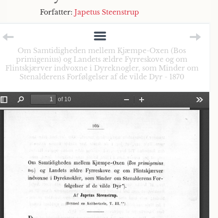
Forfatter:
Japetus Steenstrup
Om Samtidigheden mellem Kjæmpe-Oxen (Bos
primigenius) og Landets ældre Fyrreskove og om
Flintskjærver indvoxne i Dyreknogler, som Minder om
Stenalderens Forfølgelser af de vilde Dyr - 1870