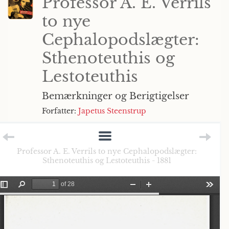
Professor A. E. Verrils
to nye
Cephalopodslægter:
Sthenoteuthis og
Lestoteuthis
Bemærkninger og Berigtigelser
Forfatter:
Japetus Steenstrup
Professor A. E. Verrils to nye Cephalopodslægter:
Sthenoteuthis og Lestoteuthis - 1881