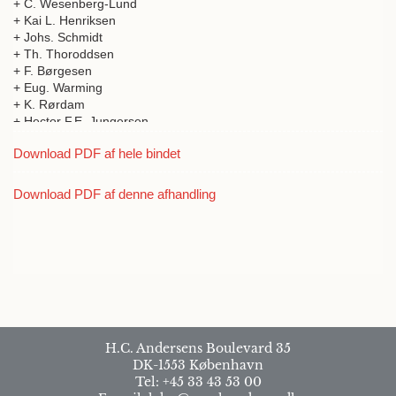
+ C. Wesenberg-Lund
+ Kai L. Henriksen
+ Johs. Schmidt
+ Th. Thoroddsen
+ F. Børgesen
+ Eug. Warming
+ K. Rørdam
+ Hector F.E. Jungersen
+ Johannes Steenstrup
Download PDF af hele bindet
+ C. Raunkiær
+ C.G. Joh. Petersen
+ Johannes Fibiger
Download PDF af denne afhandling
+ C. M. Steenberg
+ Hjalmar Ditlevsen
+ A.G. Nathorst
+ R.H. Stamm
+ Gunnar Andersson
+ Svend Dahl
+ C. Jensen
+ Helgi Jónsson
+ M. Vahl
H.C. Andersens Boulevard 35
+ J.C. Nielsen
DK-1553 København
+ K.S. Bardenfleth
Tel: +45 33 43 53 00
+ Georg F.L. Sarauw