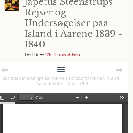
Japetus Steenstrups
Rejser og
Undersøgelser paa
Island i Aarene 1839 -
1840
Forfatter:
Th. Thoroddsen
Japetus Steenstrups Rejser og Undersøgelser paa Island i
Aarene 1839 - 1840 - 1914