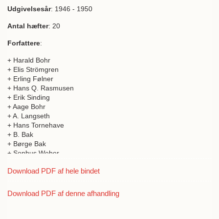
Udgivelsesår
: 1946 - 1950
Antal hæfter
: 20
Forfattere
:
+ Harald Bohr
+ Elis Strömgren
+ Erling Følner
+ Hans Q. Rasmusen
+ Erik Sinding
+ Aage Bohr
+ A. Langseth
+ Hans Tornehave
+ B. Bak
+ Børge Bak
+ Sophus Weber
+ Jørgen Koch
Download PDF af hele bindet
+ H. Højgaard Jensen
+ Kristian Højendahl
+ N. Clauson-Kaas
Download PDF af denne afhandling
+ J. Chr. Gjaldbäk
+ Rolf Brodersen
+ Paul Turán