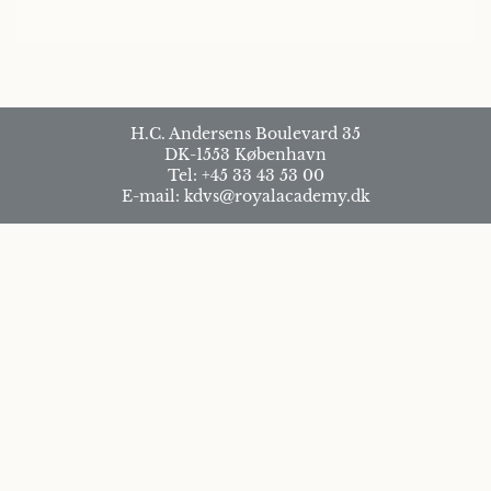
+ J. Blaton
H.C. Andersens Boulevard 35
DK-1553 København
Tel: +45 33 43 53 00
E-mail: kdvs@royalacademy.dk