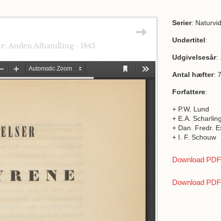
Serier
: Naturvi
Undertitel
:
e. Anden Afhandling - 1845
Udgivelsesår
:
Antal hæfter
: 
Forfattere
:
+ P.W. Lund
+ E.A. Scharlin
+ Dan. Fredr. E
+ I. F. Schouw
Download PDF a
Download PDF 