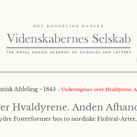
isk Afdeling - 1845
›› Undersögelser over Hvaldyrene. 
ver Hvaldyrene. Anden Afhan
 ydre Fosterformer hos to nordiske Finhval-Arte