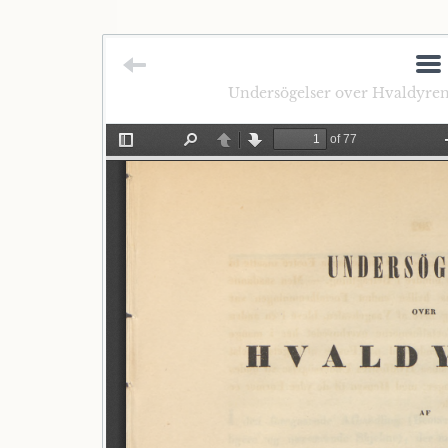
Undersögelser over Hvaldyren