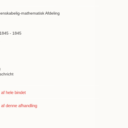
denskabelig-mathematisk Afdeling
 1845 - 1845
7
g
schricht
f hele bindet
af denne afhandling