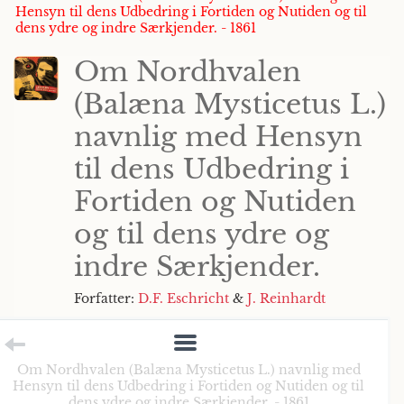
Hensyn til dens Udbedring i Fortiden og Nutiden og til
dens ydre og indre Særkjender. - 1861
Om Nordhvalen
(Balæna Mysticetus L.)
navnlig med Hensyn
til dens Udbedring i
Fortiden og Nutiden
og til dens ydre og
indre Særkjender.
Forfatter:
D.F. Eschricht
&
J. Reinhardt
Om Nordhvalen (Balæna Mysticetus L.) navnlig med
Hensyn til dens Udbedring i Fortiden og Nutiden og til
dens ydre og indre Særkjender. - 1861