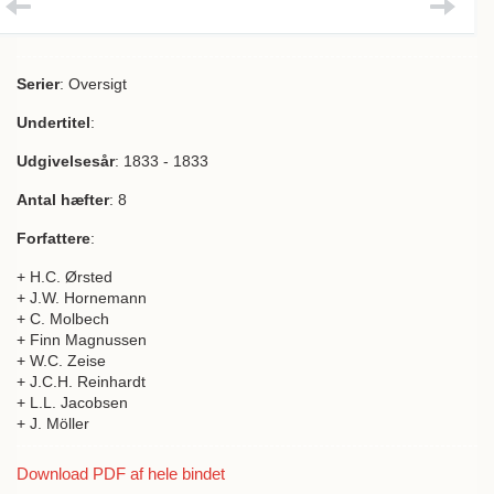
Serier
: Oversigt
Undertitel
:
Udgivelsesår
: 1833 - 1833
Antal hæfter
: 8
Forfattere
:
+ H.C. Ørsted
+ J.W. Hornemann
+ C. Molbech
+ Finn Magnussen
+ W.C. Zeise
+ J.C.H. Reinhardt
+ L.L. Jacobsen
+ J. Möller
Download PDF af hele bindet