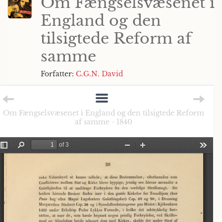
Om Fængselsvæsenet i
England og den
tilsigtede Reform af
samme
Forfatter:
C.G.N. David
Om Fængselsvæsenet i England og den tilsigtede Reform
af samme - 1840