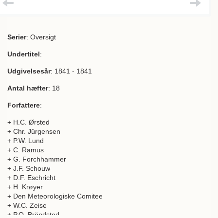
Serier
: Oversigt
Undertitel
:
Udgivelsesår
: 1841 - 1841
Antal hæfter
: 18
Forfattere
:
+ H.C. Ørsted
+ Chr. Jürgensen
+ P.W. Lund
+ C. Ramus
+ G. Forchhammer
+ J.F. Schouw
+ D.F. Eschricht
+ H. Krøyer
+ Den Meteorologiske Comitee
+ W.C. Zeise
+ P.O. Bröndsted