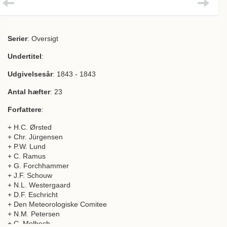
Serier
: Oversigt
Undertitel
:
Udgivelsesår
: 1843 - 1843
Antal hæfter
: 23
Forfattere
:
+ H.C. Ørsted
+ Chr. Jürgensen
+ P.W. Lund
+ C. Ramus
+ G. Forchhammer
+ J.F. Schouw
+ N.L. Westergaard
+ D.F. Eschricht
+ Den Meteorologiske Comitee
+ N.M. Petersen
+ C. Molbech