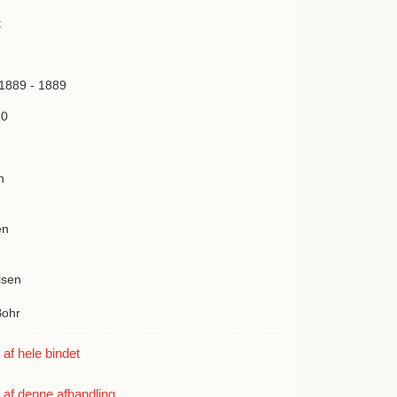
t
 1889 - 1889
10
n
en
lsen
Bohr
f hele bindet
af denne afhandling