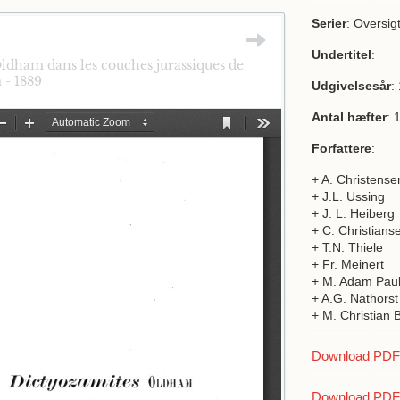
Serier
: Oversig
Undertitel
:
ldham dans les couches jurassiques de
- 1889
Udgivelsesår
:
Antal hæfter
: 
Forfattere
:
+ A. Christense
+ J.L. Ussing
+ J. L. Heiberg
+ C. Christians
+ T.N. Thiele
+ Fr. Meinert
+ M. Adam Pau
+ A.G. Nathorst
+ M. Christian 
Download PDF a
Download PDF 