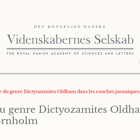
nce du genre Dictyozamites Oldham dans les couches jurassique
du genre Dictyozamites Oldh
Bornholm