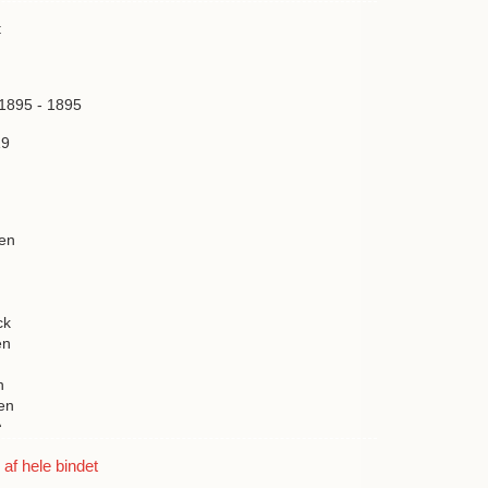
t
 1895 - 1895
19
en
ck
en
n
en
n
en
f hele bindet
n