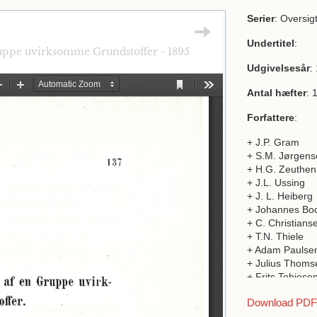
Serier
: Oversig
Undertitel
:
uppe uvirksomme Grundstoffer - 1895
Udgivelsesår
:
Antal hæfter
: 
Forfattere
:
+ J.P. Gram
+ S.M. Jørgens
+ H.G. Zeuthen
+ J.L. Ussing
+ J. L. Heiberg
+ Johannes Bo
+ C. Christians
+ T.N. Thiele
+ Adam Paulse
+ Julius Thoms
+ Frits Tobiese
+ A.D. Jørgens
Download PDF a
+ G. H. Zeuthe