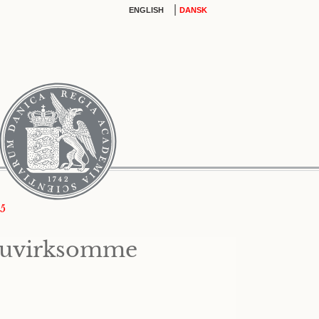
|
ENGLISH
DANSK
95
e uvirksomme