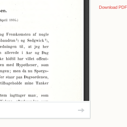
+ J. Fibiger
+ Joh. Lange
Download PDF 