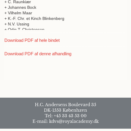
+ C. Raunkiær
+ Johannes Bock
+ Vilhelm Maar
+ K.-F. Chr. et Kinch Blinkenberg
+ N.V. Ussing
+ Odin T. Christensen
+ H. Th. et Noguchi Madsen
Download PDF af hele bindet
+ N.P. Schierbeck
+ Julius Thomsen
+ L. Th. et Walbum Madsen
Download PDF af denne afhandling
+ Jacob Appel
+ Helgi Pjetursson
+ Thorvald Svante et Madsen Arrhénius
+ C. Jørgensen
H.C. Andersens Boulevard 35
DK-1553 København
Tel: +45 33 43 53 00
E-mail: kdvs@royalacademy.dk