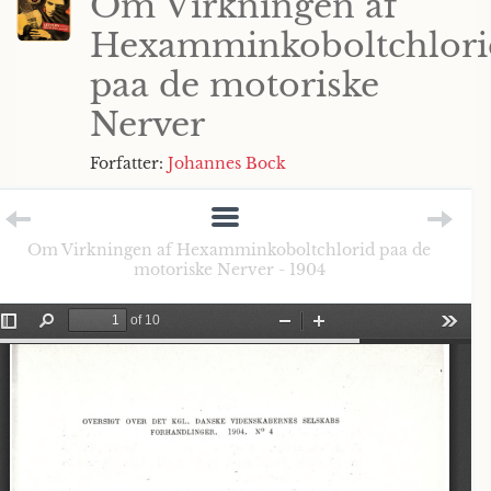
Om Virkningen af
Hexamminkoboltchlori
paa de motoriske
Nerver
Forfatter:
Johannes Bock
Om Virkningen af Hexamminkoboltchlorid paa de
motoriske Nerver - 1904