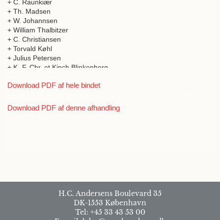
+ C. Raunkiær
+ Th. Madsen
+ W. Johannsen
+ William Thalbitzer
+ C. Christiansen
+ Torvald Køhl
+ Julius Petersen
+ K.-F. Chr. et Kinch Blinkenberg
+ Einar Biilmann
Download PDF af hele bindet
+ Adam Paulsen
+ H. Jungersen
+ Th. Thorkelsson
Download PDF af denne afhandling
+ Henning Eiler Petersen
H.C. Andersens Boulevard 35
DK-1553 København
Tel: +45 33 43 53 00