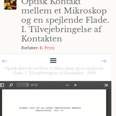
Optisk Kontakt
mellem et Mikroskop
og en spejlende Flade.
I. Tilvejebringelse af
Kontakten
Forfatter:
K. Prytz
Optisk Kontakt mellem et Mikroskop og en spejlende
Flade. I. Tilvejebringelse af Kontakten - 1905