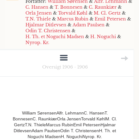
Forfatter:
William Sørensen
&
Alfr. Lehmann
&
C. Hansen
&
T. Bonnesen
&
C. Raunkiær
&
Orla Jensen
&
Torvald Køhl
&
M. Cl. Gertz
&
T.N. Thiele
&
Marcus Rubin
&
Emil Petersen
&
Hjalmar Ditlevsen
&
Adam Paulsen
&
Odin T. Christensen
&
H. Th. et Noguchi Madsen
&
H. Noguchi
&
Nyrop. Kr.
Oversigt 1906 - 1906
William SørensenAlfr. LehmannC. HansenT.
BonnesenC. RaunkiærOrla JensenTorvald KøhlM. Cl.
GertzT.N. ThieleMarcus RubinEmil PetersenHjalmar
DitlevsenAdam PaulsenOdin T. ChristensenH. Th. et
Noguchi MadsenH. NoguchiNyrop. Kr.