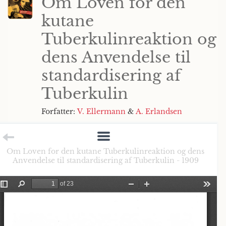
Om Loven for den
kutane
Tuberkulinreaktion og
dens Anvendelse til
standardisering af
Tuberkulin
Forfatter:
V. Ellermann
&
A. Erlandsen
Om Loven for den kutane Tuberkulinreaktion og dens
Anvendelse til standardisering af Tuberkulin - 1909