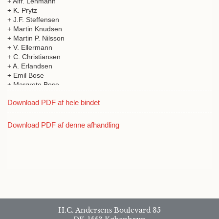
+ Alfr. Lehmann
+ K. Prytz
+ J.F. Steffensen
+ Martin Knudsen
+ Martin P. Nilsson
+ V. Ellermann
+ C. Christiansen
+ A. Erlandsen
+ Emil Bose
+ Margrete Bose
+ K.A. Hasselbalch
Download PDF af hele bindet
+ O. Bang
+ Sigurd Harald Alfred Rambusch
Download PDF af denne afhandling
H.C. Andersens Boulevard 35