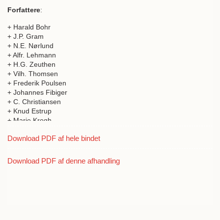
Forfattere
:
+ Harald Bohr
+ J.P. Gram
+ N.E. Nørlund
+ Alfr. Lehmann
+ H.G. Zeuthen
+ Vilh. Thomsen
+ Frederik Poulsen
+ Johannes Fibiger
+ C. Christiansen
+ Knud Estrup
+ Marie Krogh
+ K.J.V. Steenstrup
Download PDF af hele bindet
+ Torvald Køhl
+ G. van Biesbroeck
+ Alb. Tiberghien
Download PDF af denne afhandling
+ C.F. Pechüle