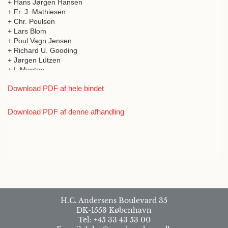
+ Hans Jørgen Hansen
+ Fr. J. Mathiesen
+ Chr. Poulsen
+ Lars Blom
+ Poul Vagn Jensen
+ Richard U. Gooding
+ Jørgen Lützen
+ I. Manton
+ B.S.C. Leadbeater
Download PDF af hele bindet
+ R.Granville. Bromley
+ Max-Gotthard Schultz
+ Norman B. Peake
Download PDF af denne afhandling
H.C. Andersens Boulevard 35
DK-1553 København
Tel: +45 33 43 53 00