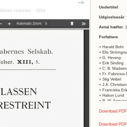
Undertitel
:
lème restreint. - 1935
Udgivelsesår
:
Antal hæfter
: 
Forfattere
:
+ Harald Bohr
+ Elis Strömgre
+ G. Hevesy
+ Erik Sinding
+ C. B. Madsen
+ Fr. Fabricius-
+ Stig Veibel
+ J.A. Christia
+ Franciska Eri
+ Hakon Lund
+ R. W. Asmus
+ Jens P. Mölle
Download PDF a
+ Hans Q. Elis
+ E. J. Williams
+ B. W. und Je
Download PDF 