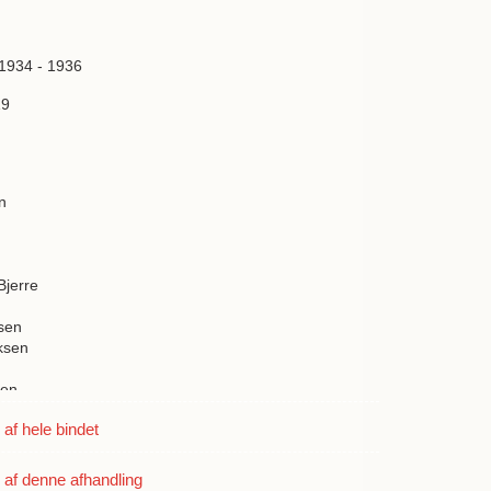
 1934 - 1936
19
n
Bjerre
nsen
ksen
sen
r
f hele bindet
 und Rasmussen Strömgren
ssen Fenchel
af denne afhandling