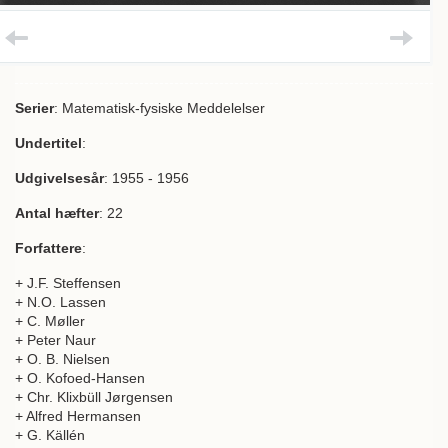
Serier
: Matematisk-fysiske Meddelelser
Undertitel
:
Udgivelsesår
: 1955 - 1956
Antal hæfter
: 22
Forfattere
:
+ J.F. Steffensen
+ N.O. Lassen
+ C. Møller
+ Peter Naur
+ O. B. Nielsen
+ O. Kofoed-Hansen
+ Chr. Klixbüll Jørgensen
+ Alfred Hermansen
+ G. Källén