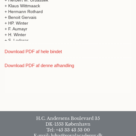
+ Herbert M. Urbassek
+ Klaus Wittmaack
+ Hermann Rothard
+ Benoit Gervais
+ HP. Winter
+ F. Aumayr
+ H. Winter
+ S. Lederer
+ N.R. Arista
Download PDF af hele bindet
+ J.P. Gauyacq
+ Jens Ulrik Andersen
+ U.I. Uggerhøj
Download PDF af denne afhandling
+ John A. Davies
H.C. Andersens Boulevard 35
DK-1553 København
Tel: +45 33 43 53 00
E-mail: kdvs@royalacademy.dk