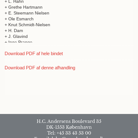
+ L. Hahn
+ Grethe Hartmann
+ E. Steemann Nielsen
+ Ole Esmarch
+ Knut Schmidt-Nielsen
+ H. Dam
+ J. Glavind
+ Inge Prange
+ J. Ottosen
Download PDF af hele bindet
+ O. Rebbe
Download PDF af denne afhandling
H.C. Andersens Boulevard 35
DK-1553 København
Tel: +45 33 43 53 00