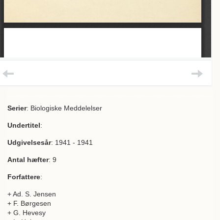
Serier
: Biologiske Meddelelser
Undertitel
:
Udgivelsesår
: 1941 - 1941
Antal hæfter
: 9
Forfattere
:
+ Ad. S. Jensen
+ F. Børgesen
+ G. Hevesy