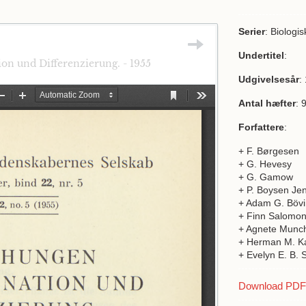
Serier
: Biologi
Undertitel
:
n und Differenzierung. - 1955
Udgivelsesår
:
Antal hæfter
: 
Forfattere
:
+ F. Børgesen
+ G. Hevesy
+ G. Gamow
+ P. Boysen Je
+ Adam G. Böv
+ Finn Salomo
+ Agnete Munc
+ Herman M. Ka
+ Evelyn E. B. 
Download PDF a