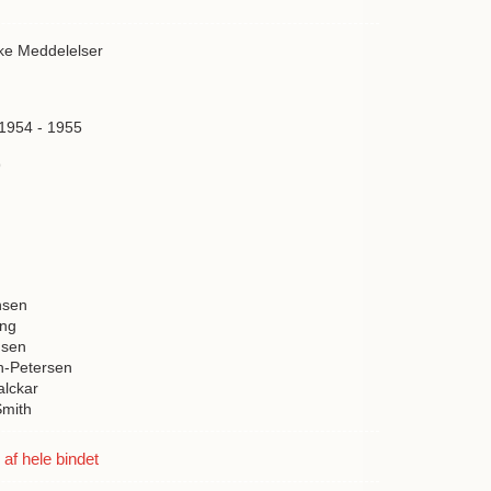
ske Meddelelser
 1954 - 1955
9
nsen
ing
nsen
h-Petersen
lckar
Smith
f hele bindet