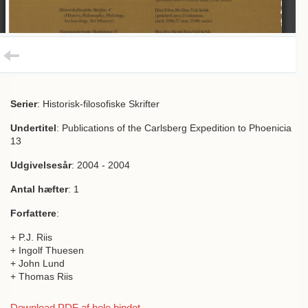
Serier
: Historisk-filosofiske Skrifter
Undertitel
: Publications of the Carlsberg Expedition to Phoenicia
13
Udgivelsesår
: 2004 - 2004
Antal hæfter
: 1
Forfattere
:
+ P.J. Riis
+ Ingolf Thuesen
+ John Lund
+ Thomas Riis
Download PDF af hele bindet