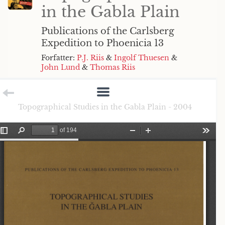
in the Gabla Plain
Publications of the Carlsberg
Expedition to Phoenicia 13
Forfatter:
P.J. Riis
&
Ingolf Thuesen
&
John Lund
&
Thomas Riis
Topographical Studies in the Gabla Plain - 2004